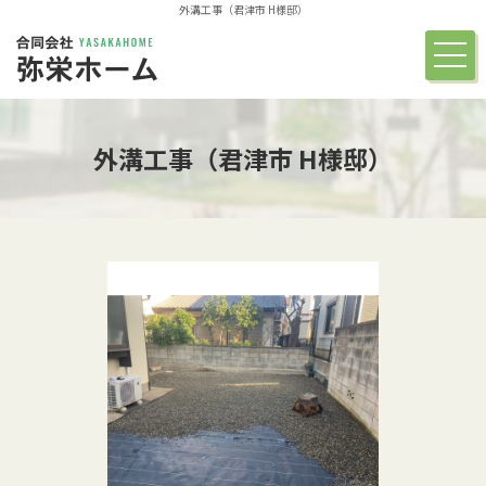
外溝工事（君津市 H様邸）
駐車場工事・エクステリア
ご依頼の流れ
外溝工事（君津市 H様邸）
実績紹介
お客様の声
よくある質問
会社概要
お問い合わせ